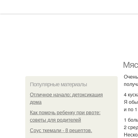
Мяс
Очень
получ
Популярные материалы
4 куск
Отличное начало: детоксикация
Я обы
дома
и по 1
Как помочь ребенку при рвоте:
1 бол
советы для родителей
2 сре
Соус ткемали - 8 рецептов.
Неско