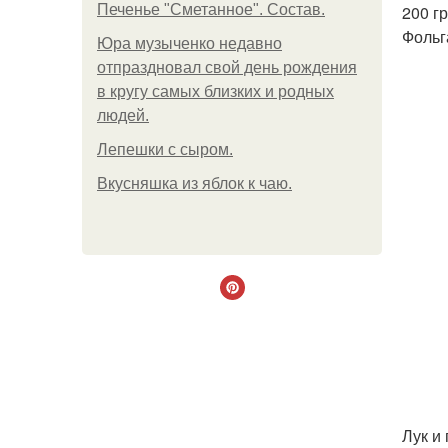
Печенье "Сметанное". Состав.
200 гр
Фольг
Юра музыченко недавно
отпраздновал свой день рождения
в кругу самых близких и родных
людей.
Лепешки с сыром.
Вкусняшка из яблок к чаю.
Лук и