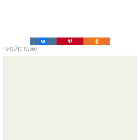
Читайте также
Крем банановый для торта. Банановый крем для торта:
три рецепта как приготовить.