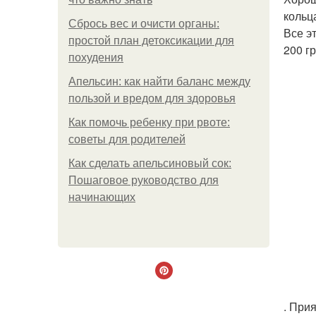
кольц
Сбрось вес и очисти органы:
Все э
простой план детоксикации для
200 г
похудения
Апельсин: как найти баланс между
пользой и вредом для здоровья
Как помочь ребенку при рвоте:
советы для родителей
Как сделать апельсиновый сок:
Пошаговое руководство для
начинающих
. При