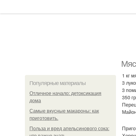
Мяс
1 кг 
3 лук
Популярные материалы
3 пом
Отличное начало: детоксикация
350 гр
дома
Перец
Самые вкусные макароны: как
Майон
приготовить.
Приго
Польза и вред апельсинового сока:
Хорош
что важно знать