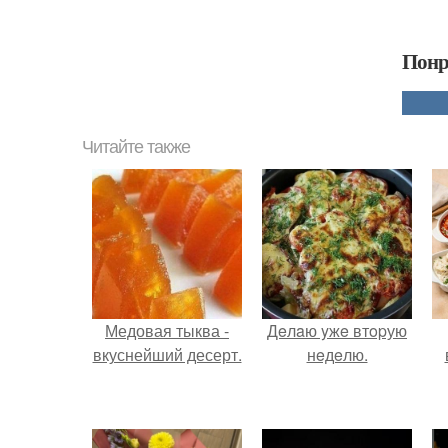
Понр
Читайте также
Медовая тыква -
Дeлaю yжe втopую
вкуснейший десерт.
нeдeлю.