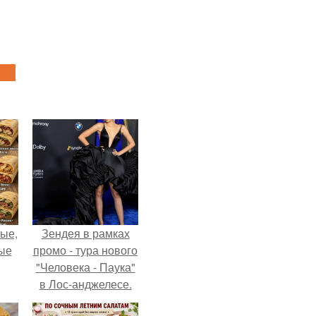
ые,
Зендея в рамках
ные
промо - тура нового
"Человека - Паука"
в Лос-анджелесе.