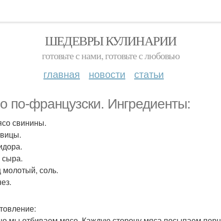
ШЕДЕВРЫ КУЛИНАРИИ
готовьте с нами, готовьте с любовью
главная
новости
статьи
о по-французски. Ингредиенты:
мясо свинины.
овицы.
идора.
 сыра.
 молотый, соль.
ез.
товление:
о мы отбиваем мясо. Каждую сторону мяса посыпаем перц