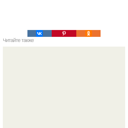
Читайте также
Торт Прага. Благодаря простому процессу
приготовления и доступным ингредиентам торт Прага и
стал таким популярным.