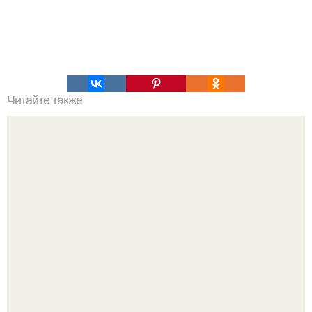
Читайте также
Медовая тыква - вкуснейший десерт.