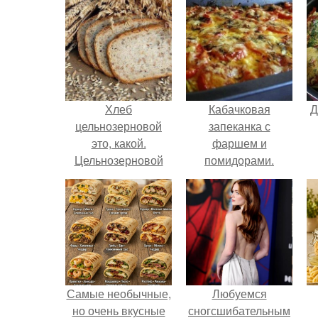
Хлеб
Кабачковая
Д
цельнозерновой
запеканка с
это, какой.
фаршем и
Цельнозерновой
помидорами.
хлеб. Настоящий
цельнозерновой
хлеб очень для
здоровья полезен.
Самые необычные,
Любуемся
но очень вкусные
сногсшибательным