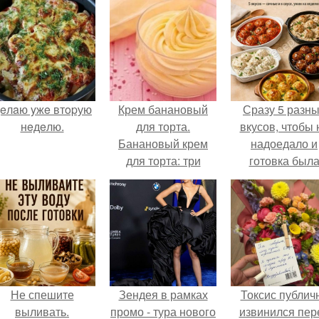
eлaю yжe втopую
Крем банановый
Сразу 5 разн
нeдeлю.
для торта.
вкусов, чтобы 
Банановый крем
надоедало и
для торта: три
готовка был
рецепта как
проще.
приготовить.
Не спешите
Зендея в рамках
Токсис публич
выливать.
промо - тура нового
извинился пер