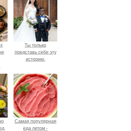
ых
Ты только
не
представь себе эту
историю.
а
но
Самая популярная
ед
еда летом -