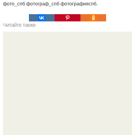
фото_спб фотограф_спб фотографияспб.
Читайте также
Хлеб цельнозерновой это, какой. Цельнозерновой хлеб.
Настоящий цельнозерновой хлеб очень для здоровья
полезен.