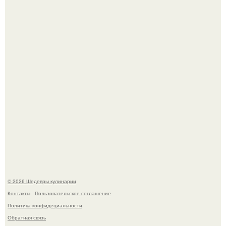
Токсис публично извинился перед генсухой на концерте
крида.
Первый раз я попробовал его, когда приехал в гости к
деду.
© 2026 Шедевры кулинарии
Контакты
Пользовательское соглашение
Политика конфидециальности
Обратная связь