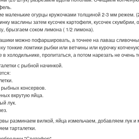
фель.
е маленькие огурцы кружочками толщиной 2-3 мм режем. (
инку маслины затем кусочек картофеля, кусочек скумбрии,
ку, брызгаем соком лимона ( 1/2 лимона).
вашики можно пофаршировать, а точнее на лаваш сливочны
рху тонкие ломтики рыбки или ветчины или курочку копченую
е в холодильнике, пропитаться, а потом нарезать не очень т
рталетки с рыбной начинкой.
ется:
летки.
 рыбных консервов.
еных вкрутую яйца.
ый лук.
ез.
рвы разминаем вилкой, яйца измельчаем, добавляем лук и
яем тарталетки.
тербродики "Светофор".