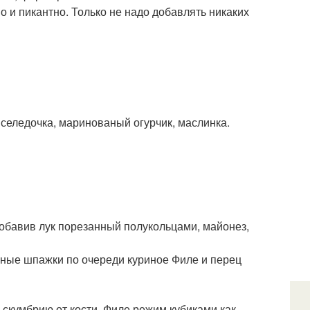
о и пикантно. Только не надо добавлять никаких
 селедочка, маринованый огурчик, маслинка.
добавив лук порезанный полукольцами, майонез,
нные шпажки по очереди куриное Филе и перец
скумбрию от кости, Филе режим кубиками как