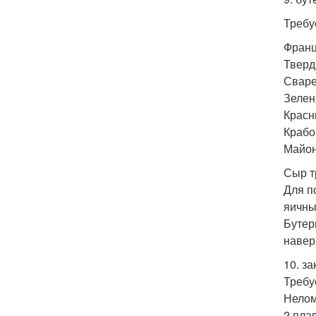
Требу
Франц
Тверд
Сваре
Зелен
Красн
Крабо
Майон
Сыр т
Для п
яичны
Бутер
навер
10. за
Требу
Нелом
2 пла