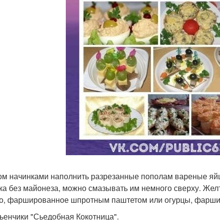
ом начинками наполнить разрезанные пополам вареные яйца
ка без майонеза, можно смазывать им немного сверху. Жел
цо, фаршированное шпротным паштетом или огурцы, фарш
льенчики "Сьедобная Кокотница".