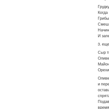
Грудк
Когда
Грибы
Смеша
Начин
И запе
3. еще
Сыр т
Оливк
Майоне
Орехи 
Оливк
и пер
остав
спрят
Подав
время