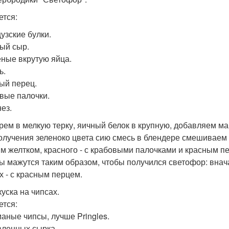
ется:
узские булки.
ый сыр.
ные вкрутую яйца.
ь.
ый перец.
вые палочки.
ез.
рем в мелкую терку, яичный белок в крупную, добавляем м
олучения зеленоко цвета сию смесь в блендере смешиваем с
м желтком, красного - с крабовыми палочками и красным п
ы мажутся таким образом, чтобы получился светофор: вначал
х - с красным перцем.
куска на чипсах.
ется:
аные чипсы, лучше Pringles.
вленных сырка.