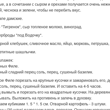
ые, а в сочетании с сыром и орехами получается очень нежн
й, чеснока и зелени, чтобы не перебить вкус.
напе дамские.
б "Тигренок", сыр топленое молоко, виноград.
терброды "под Водочку".
арной хлебушек, сливочное масло, яйцо, морковь, петрушка,
петитные шашлычки.
шпажек:
иных Филе.
сный сладний перец соль, перец, сушеный базилик.
ое Филе порезать на крупные кусочки и замариновать его, 
соль, перец, сушеный базилик. И оставить на 4-5 часов.
 вымыть и порезать его на квадратные кусочки. На деревя
ывать. Выложить на противень и запечь в духовку.
ем кубиками 1. 5 * 1. 5 см. Отварной картофель - 3 штуки.
ны (20 штук) разрезаем вдоль пополам. Очищаем копченую 