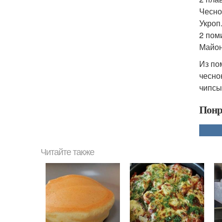
Чесно
Укроп
2 пом
Майон
Из по
чесно
чипсы
Понр
Читайте также