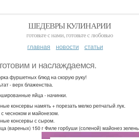
ШЕДЕВРЫ КУЛИНАРИИ
готовьте с нами, готовьте с любовью
главная
новости
статьи
готовим и наслаждаемся.
рка фуршетных блюд на скорую руку!
ьтат - верх блаженства.
ршированные яйца - начинки.
бные консервы намять + порезать мелко репчатый лук.
р с чесноком и майонезом.
бные консервы с сыром.
яйца (вареных) 150 г Филе горбуши (соленой) майонез зелень 