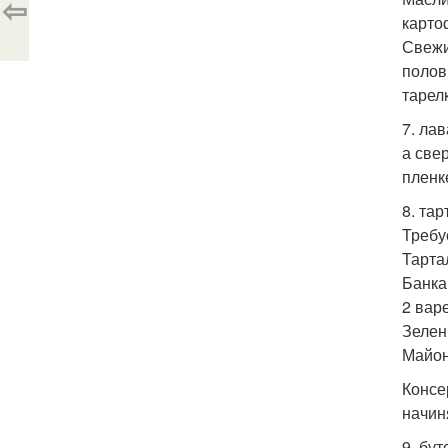
⇦
карто
Свежи
полов
тарел
7. ла
а све
пленк
8. та
Требу
Тарта
Банка
2 вар
Зелен
Майон
Консе
начин
9. бу