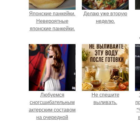
Японские панкейки.
Дeлaю yжe втopую
Невероятные
нeдeлю.
японские панкейки.
Любуемся
Не спешите
сногсшибательным
выливать.
п
актерским составом
"
на очередной
премьере нового
человека - паука.