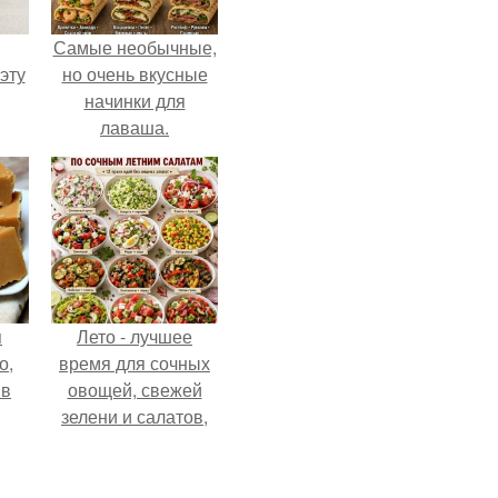
Самые необычные,
эту
но очень вкусные
начинки для
лаваша.
я
Лето - лучшее
о,
время для сочных
 в
овощей, свежей
зелени и салатов,
которые готовятся
буквально за
несколько минут.