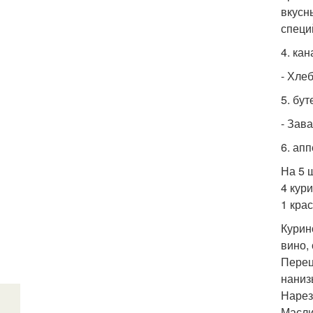
вкусн
специ
4. ка
- Хле
5. бу
- Зав
6. ап
На 5 
4 кур
1 кра
Курин
вино, 
Перец
наниз
Нареза
Масли