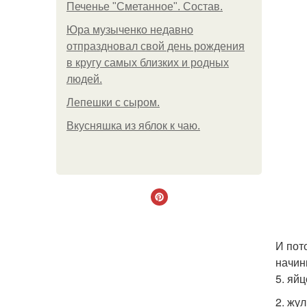
Печенье "Сметанное". Состав.
Юра музыченко недавно
отпраздновал свой день рождения
в кругу самых близких и родных
людей.
Лепешки с сыром.
Вкусняшка из яблок к чаю.
И пот
начин
5. яй
2. жу