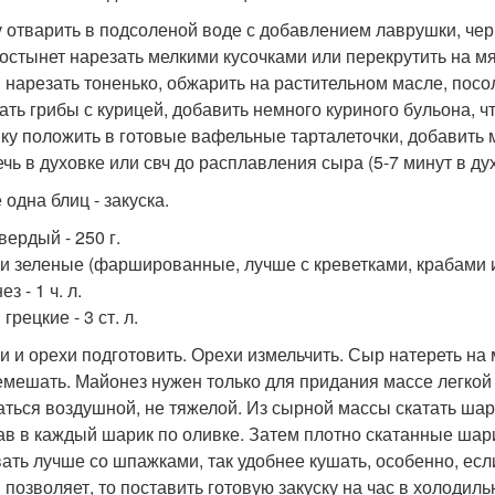
у отварить в подсоленой воде с добавлением лаврушки, чер
 остынет нарезать мелкими кусочками или перекрутить на м
 нарезать тоненько, обжарить на растительном масле, посо
ть грибы с курицей, добавить немного куриного бульона, чт
ку положить в готовые вафельные тарталеточки, добавить 
чь в духовке или свч до расплавления сыра (5-7 минут в дух
 одна блиц - закуска.
вердый - 250 г.
и зеленые (фаршированные, лучше с креветками, крабами ил
з - 1 ч. л.
грецкие - 3 ст. л.
и и орехи подготовить. Орехи измельчить. Сыр натереть на 
емешать. Майонез нужен только для придания массе легкой 
аться воздушной, не тяжелой. Из сырной массы скатать шар
ав в каждый шарик по оливке. Затем плотно скатанные шари
ать лучше со шпажками, так удобнее кушать, особенно, есл
 позволяет, то поставить готовую закуску на час в холоди