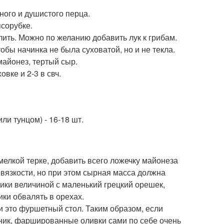
ного и душистого перца.
ясорубке.
лить. Можно по желанию добавить лук к грибам.
обы начинка не была суховатой, но и не текла.
майонез, тертый сыр.
овке и 2-3 в свч.
и тунцом) - 16-18 шт.
мелкой терке, добавить всего ложечку майонеза
вязкости, но при этом сырная масса должна
ики величиной с маленький грецкий орешек,
ки обвалять в орехах.
и это фуршетный стол. Таким образом, если
льник, фаршированные оливки сами по себе очень