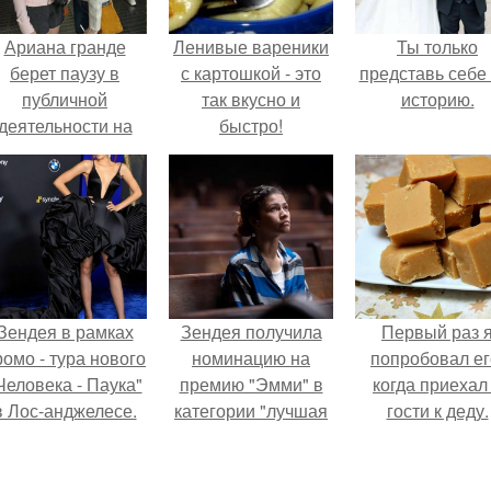
Ариана гранде
Ленивые вареники
Ты только
берет паузу в
с картошкой - это
представь себе 
публичной
так вкусно и
историю.
деятельности на
быстро!
фоне слухов о
своем здоровье.
Зендея в рамках
Зендея получила
Первый раз 
ромо - тура нового
номинацию на
попробовал ег
Человека - Паука"
премию "Эмми" в
когда приехал
в Лос-анджелесе.
категории "лучшая
гости к деду.
актриса в
драматическом
сериале" за третий