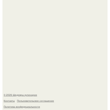
Зендея в рамках промо - тура нового "Человека - Паука"
в Лос-анджелесе.
Зендея получила номинацию на премию "Эмми" в
категории "лучшая актриса в драматическом сериале" за
третий сезон "эйфории".
© 2026 Шедевры кулинарии
Контакты
Пользовательское соглашение
Политика конфидециальности