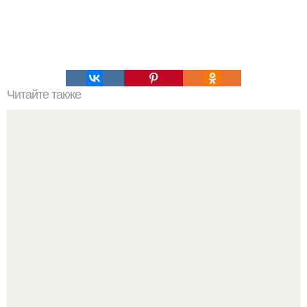
Читайте также
Силиконовые формы для выпечки, как пользоваться в
духовке. 9 правил использования силиконовых формам
для выпечки.