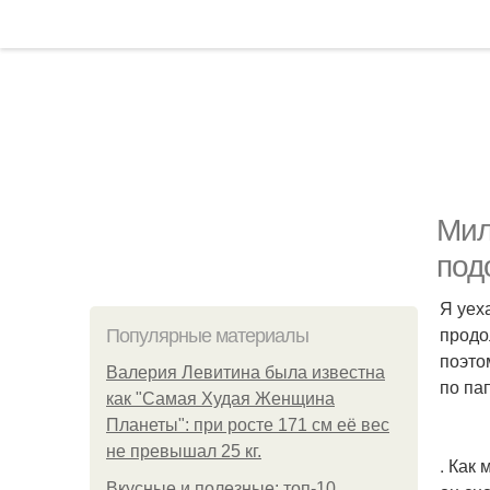
Мил
под
Я уех
продо
Популярные материалы
поэто
Валерия Левитина была известна
по па
как "Самая Худая Женщина
Планеты": при росте 171 см её вес
не превышал 25 кг.
. Как
Вкусные и полезные: топ-10