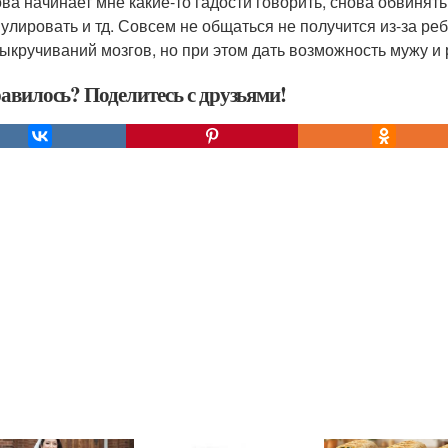
ова начинает мне какие-то гадости говорить, снова обвинят
улировать и тд. Совсем не общаться не получится из-за ребё
выкручиваний мозгов, но при этом дать возможность мужу и
авилось? Поделитесь с друзьями!