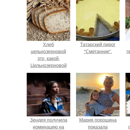
Хлеб
Татарский пирог
цельнозерновой
"Сметанник".
п
это, какой.
Цельнозерновой
хлеб. Настоящий
цельнозерновой
хлеб очень для
здоровья полезен.
Зендея получила
Мария порошина
номинацию на
показала