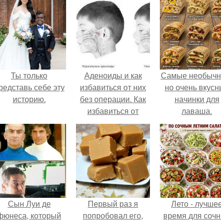
Ты только
Аденоиды и как
Самые необычн
редставь себе эту
избавиться от них
но очень вкус
историю.
без операции. Как
начинки для
избавиться от
лаваша.
аденоидов без
операции?
Сын Луи де
Первый раз я
Лето - лучше
фюнеса, который
попробовал его,
время для соч