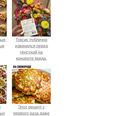
ые,
Токсис публично
ные
извинился перед
генсухой на
концерте крида.
е
Этот рецепт с
ных
первого раза даже