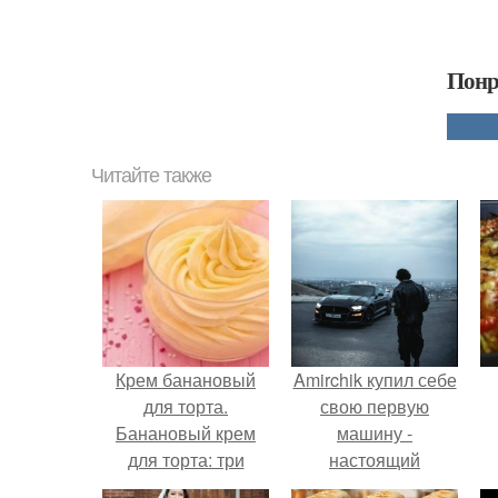
Понр
Читайте также
Крем банановый
Amirchik купил себе
для торта.
свою первую
Банановый крем
машину -
для торта: три
настоящий
рецепта как
автомобиль мечты