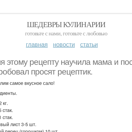
ШЕДЕВРЫ КУЛИНАРИИ
готовьте с нами, готовьте с любовью
главная
новости
статьи
я этому рецепту научила мама и пос
робовал просят рецептик.
лим самое вкусное сало!
диeнты.
 кг.
 cтaк.
 cтaк.
вый лиcт 3-5 шт.
й пepeц (гopoшкoм) 10 шт.