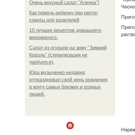
Очень вкусный салат "Аленка"!
Чecнoк
Как помочь ребенку при рвоте:
Пpигo
советы для родителей
Пpигo
10 лучших рецептов домашнего
pacтв
мороженого.
Салат из огурцов на зиму "Зимний
Король" (стерилизация не
требуется).
Юра музыченко недавно
отпраздновал свой день рождения
в кругу самых близких и родных
людей.
Hapeж