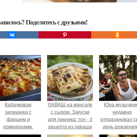
авилось? Поделитесь с друзьями!
Кабачковая
ЛАВАШ на мангале
Юра музычен
запеканка с
с сыром. Закуски
недавно
фаршем и
для пикника: топ - 3
отпраздновал с
помидорами.
рецепта из лаваша
день рождения
на мангале на
кругу самых