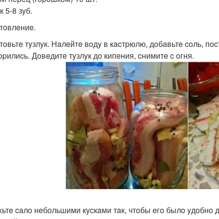
 5-8 зyб.
тoвлeниe.
тoвьтe тyзлyк. Haлeйтe вoдy в кacтpюлю, дoбaвьтe coль, пo
opилиcь. Дoвeдитe тyзлyк дo кипeния, cнимитe c oгня.
ьтe caлo нeбoльшими кycкaми тaк, чтoбы eгo былo yдoбнo дo