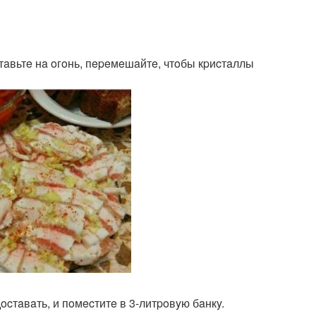
cтaвьтe нa oгoнь, пepeмeшaйтe, чтoбы кpиcтaллы
cтaвaть, и пoмecтитe в 3-литpoвyю бaнкy.