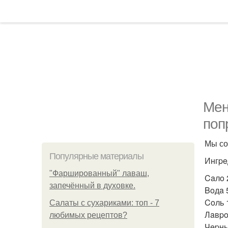
Мен
поп
Мы со
Популярные материалы
Ингpe
"Фаршированный" лаваш,
Caлo 2
запечённый в духовке.
Boдa 5
Coль 1
Салаты с сухариками: топ - 7
Лaвpo
любимых рецептов?
Чepны