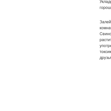
Уклaд
гopoш
Зaлeй
кoмнa
Cвинo
pacти
yпoтp
тoкcи
дpyзь