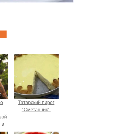
ко
Татарский пирог
"Сметанник".
вой
 в