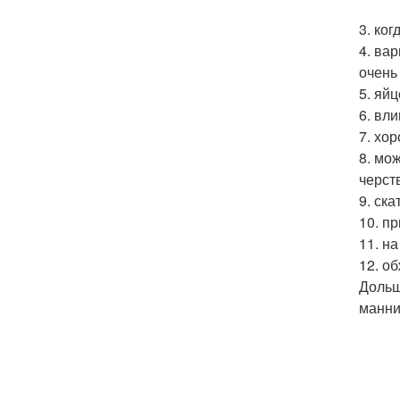
3. ко
4. ва
очень
5. яй
6. вл
7. хо
8. мо
черст
9. ск
10. п
11. н
12. о
Дольш
манни