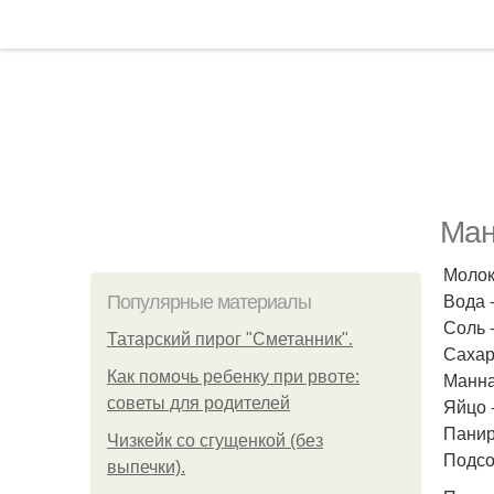
Ман
Молок
Вода -
Популярные материалы
Соль -
Татарский пирог "Сметанник".
Сахар 
Как помочь ребенку при рвоте:
Манная
советы для родителей
Яйцо -
Панир
Чизкейк со сгущенкой (без
Подсо
выпечки).