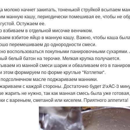
гда молоко начнет закипать, тоненькой струйкой всыпаем ман
рим манную кашу, периодически помешивая ее, чтобы не об
 густой. Остужаем ее.
цо взбиваем в отдельной мисочке венчиком.
иваем взбитое яйцо в манную кашу. Важно, чтобы каша была
рошо перемешиваем до однородности смеси.
жно воспользоваться покупными панировочными сухарями. А
вый белый батон на терочке. Мелкая крупка получается.
атываем из манной смеси шарик и обваливаем его в паниро
ри этом формируем по форме круглые "Котлетки".
а подсолнечном масле поджариваем манники.
бжариваем с каждой стороны. Достаточно будет 2\xAC-3 мину
е жарить не нужно, так как манная смесь была уже готовая,
ки с вареньем, сметаной или киселем. Приятного аппетита!