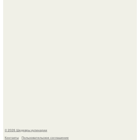
Сын Луи де фюнеса, который выбрал свой путь.
Самая популярная еда летом - мороженое.
© 2026 Шедевры кулинарии
Контакты
Пользовательское соглашение