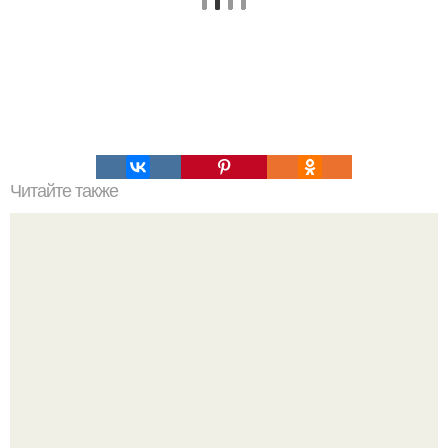
Читайте также
Девчонки, много раз видела этот рецепт но никогда не
пробовала, кто то пробовал?