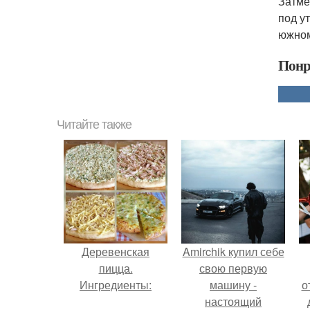
Затме
под у
южном
Понр
Читайте также
Деревенская
Amirchik купил себе
пицца.
свою первую
Ингредиенты:
машину -
о
настоящий