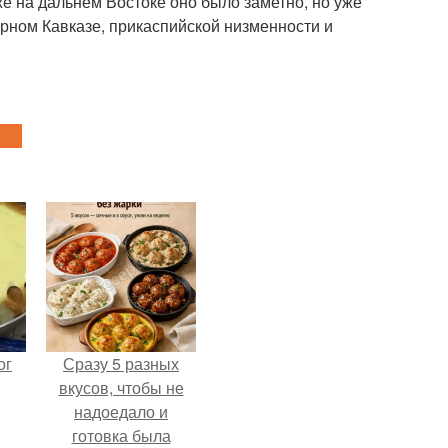
е на дальнем Востоке оно было заметно, но уже
ерном Кавказе, прикаспийской низменности и
ог
Сразу 5 разных
вкусов, чтобы не
надоедало и
готовка была