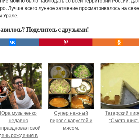
ние можно было наблюдать со всей территории России, даж
тро. Лучше всего лунное затмение просматривалось на сев
 Урале.
авилось? Поделитесь с друзьями!
Юра музыченко
Супер нежный
Татарский пир
недавно
пирог с капустой и
"Сметанник".
тпраздновал свой
мясом.
день рождения в