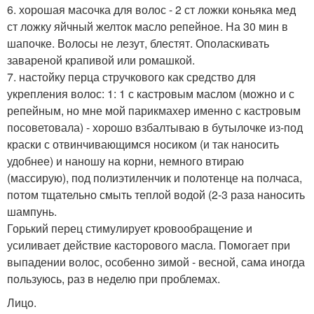
6. хорошая масочка для волос - 2 ст ложки коньяка мед
ст ложку яйчный желток масло репейное. На 30 мин в
шапочке. Волосы не лезут, блестят. Ополаскивать
завареной крапивой или ромашкой.
7. настойку перца стручкового как средство для
укрепления волос: 1: 1 с кастровым маслом (можно и с
репейным, но мне мой парикмахер именно с кастровым
посоветовала) - хорошо взбалтываю в бутылочке из-под
краски с отвинчивающимся носиком (и так наносить
удобнее) и наношу на корни, немного втираю
(массирую), под полиэтиленчик и полотенце на полчаса,
потом тщательно смыть теплой водой (2-3 раза наносить
шампунь.
Горький перец стимулирует кровообращение и
усиливает действие касторового масла. Помогает при
выпадении волос, особенно зимой - весной, сама иногда
пользуюсь, раз в неделю при проблемах.
Лицо.