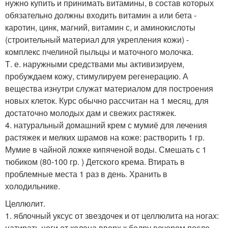
нужно купить и принимать витамины, в состав которых
обязательно должны входить витамин а или бета -
каротин, цинк, магний, витамин с, и аминокислоты
(строительный материал для укрепления кожи) -
комплекс пчелиной пыльцы и маточного молочка.
Т. е. наружными средствами мы активизируем,
пробуждаем кожу, стимулируем регенерацию. А
вещества изнутри служат материалом для построения
новых клеток. Курс обычно рассчитан на 1 месяц, для
достаточно молодых дам и свежих растяжек.
4. натуральный домашний крем с мумиё для лечения
растяжек и мелких шрамов на коже: растворить 1 гр.
Мумие в чайной ложке кипяченой воды. Смешать с 1
тюбиком (80-100 гр. ) Детского крема. Втирать в
проблемные места 1 раз в день. Хранить в
холодильнике.
Целлюлит.
1. яблочный уксус от звездочек и от целлюлита на ногах:
натирать ноги от колена вверх к бедру вечером после