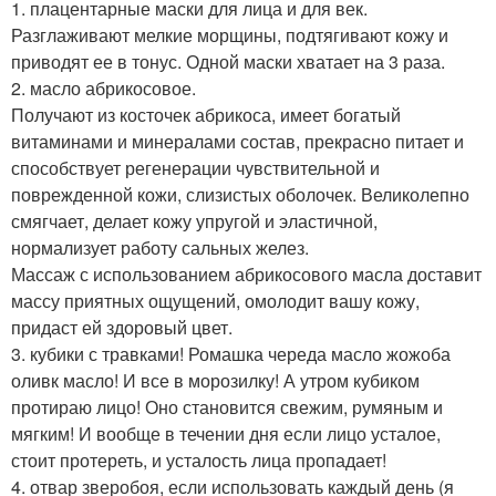
1. плацентарные маски для лица и для век.
Разглаживают мелкие морщины, подтягивают кожу и
приводят ее в тонус. Одной маски хватает на 3 раза.
2. масло абрикосовое.
Получают из косточек абрикоса, имеет богатый
витаминами и минералами состав, прекрасно питает и
способствует регенерации чувствительной и
поврежденной кожи, слизистых оболочек. Великолепно
смягчает, делает кожу упругой и эластичной,
нормализует работу сальных желез.
Массаж с использованием абрикосового масла доставит
массу приятных ощущений, омолодит вашу кожу,
придаст ей здоровый цвет.
3. кубики с травками! Ромашка череда масло жожоба
оливк масло! И все в морозилку! А утром кубиком
протираю лицо! Оно становится свежим, румяным и
мягким! И вообще в течении дня если лицо усталое,
стоит протереть, и усталость лица пропадает!
4. отвар зверобоя, если использовать каждый день (я