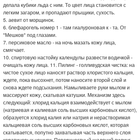
делала кубики льда с ним. То цвет лица становится с
легким загаром, и пропадают прыщики, сухость.
5. аевит от морщинок.
6. блефарогель номер 1 - там гиалуроновая к - та. От
"Мешков" под глазами.
7. персиковое масло - на ночь мазать кожу лица,
смягчает.
10. спиртовую настойку календулы развести водичкой -
очищать кожу лица. 11. Пилинг - голливудская чистка: на
чистое сухое лицо наносят раствор хлористого кальция,
ждете, пока высохнет, потом наносите второй слой и
снова ждете подсыхания. Намыливаете руки мылом и
массируют кожу, скатывая катушки. Механизм здесь
следующий: хлорид кальция взаимодействует с мылом
(натриевая и калиевая соль высших карбоновых кислот),
образуется хлорид калия или натрия и нерастворимая
кальциевая соль высших карбоновых кислот, которая
скатывается, попутно захватывая часть верхнего слоя
кератиновых чешуек. Поверхностный щадяций пилинг