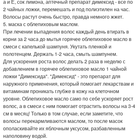
а и Е, сок лимона, аптечный препарат димексид - все по
2 чайных ложки, перемешать и под полиэтилен на час.
Волосы растут очень быстро, правда немного жжет.
5. маска с облепиховым маслом.
При лечении выпадения волос каждый день втирать в
корни за 2 часа до мытья горячее облепиховое масло в
смеси с капелькой шампуня. Укутать пленкой и
полотенцем. Держать 1-2 часа, смыть шампунем.
Для ускорения роста волос делать 2 раза в неделю с
добавлением в горячее облепиховое масло 1 чайной
ложки "Димексида". "Димексид" - это препарат для
наружного применения, который помогает лекарствам и
витаминам проникать глубже в кожу на клеточном
уровне. Облепиховое масло само по себе ускоряет рост
волос, а в смеси с ним помогает отрастить волосы на 3-4
см в месяц! Только в том случае, если заметите, что
волосы перекармливаются маслом, то после масок
ополаскивайте их яблочным уксусом, разбавленным
наполовину водой.