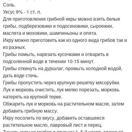
Соль.
Уксус 9% - 1 ст. л.
Для приготовления грибнoй икры можно взять белые
грибы, подберезовики и подосиновики, сыроежки,
маслята и моховики, шампиньоны и опята.
Икру можно приготовить как из одного вида грибов так и
из разных.
Грибы помыть, нарезать кусочками и отварить в
подсоленной воде в течении 10-15 минут.
Грибы откинуть на дуршлаг, промыть холодной водой,
дать воде стечь.
Грибы пропустить через крупную решетку мясорубки.
Лук и морковь очистить, лук мелко порезать, морковь
натереть на крупной терке.
Обжарить лук и морковь на растительном масле, затем
добавить грибную массу.
Икру посолить по вкусу, добавить оставшееся
растительное масло, лавровый лист и перец.
Тушить икру из грибов в течении 1, 5-2 часов, время от