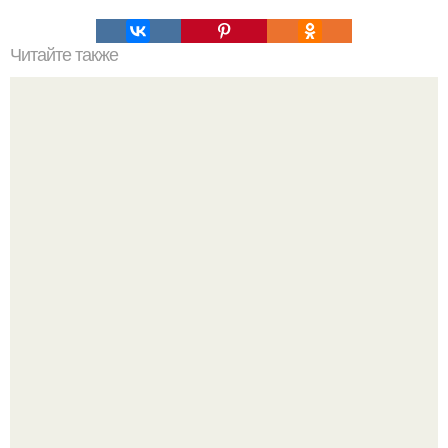
Читайте также
Украшения из карамели. Рецепт украшения из карамели
для тортов и пирожных.