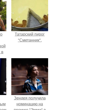
ко
Татарский пирог
"Сметанник".
вой
 в
ых
Зендея получила
ным
номинацию на
авом
премию "Эмми" в