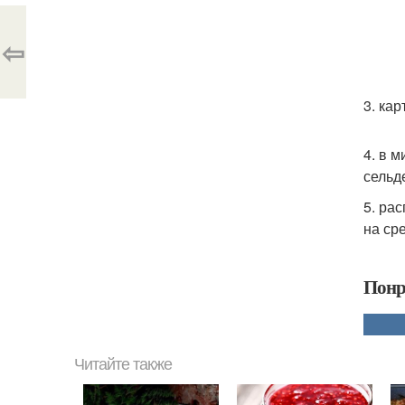
⇦
3. ка
4. в 
сельд
5. ра
на ср
Понр
Читайте также