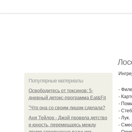
Лос
Ингре
Популярные материалы
- Филе
Освободитесь от токсинов: 5-
- Карт
дневный детокс-программа Eat&Fit
- Пом
"Что она со своим лицом сделала?
- Сте
- Лук.
Аня Тейлор - Джой провела детство
- Сме
и юность, перемещаясь между
- Олив
двумя совершенно разными