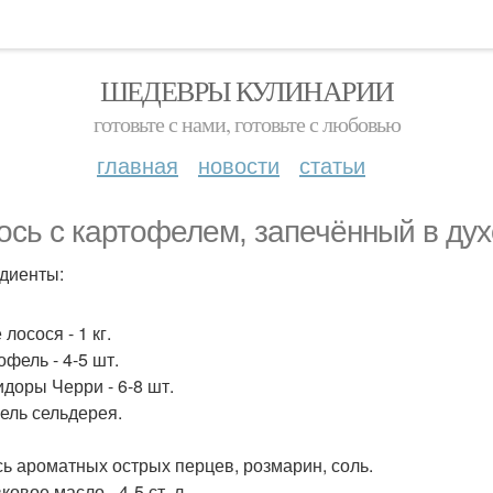
ШЕДЕВРЫ КУЛИНАРИИ
готовьте с нами, готовьте с любовью
главная
новости
статьи
ось с картофелем, запечённый в дух
диенты:
 лосося - 1 кг.
офель - 4-5 шт.
идоры Черри - 6-8 шт.
бель сельдерея.
сь ароматных острых перцев, розмарин, соль.
ковое масло - 4-5 ст. л.