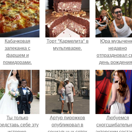
Кабачковая
Торт "Кармелита" в
Юра музычен
запеканка с
мультиварке.
недавно
фаршем и
отпраздновал с
помидорами.
день рождения
кругу самых
близких и родн
людей.
Ты только
Артур пирожков
Любуемся
редставь себе эту
опубликовал в
сногсшибатель
историю.
социальных сетях
актерским сост