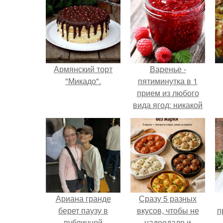
Армянский торт
Варенье -
"Микадо".
пятиминутка в 1
прием из любого
вида ягод: никакой
длительной варки,
все витамины на
месте!
Ариана гранде
Сразу 5 разных
берет паузу в
вкусов, чтобы не
п
публичной
надоедало и