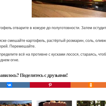
ртофель отварите в кожуре до полуготовности. Затем остуди
миске смешайте картофель, растёртый розмарин, соль, олив
ерей. Перемешайте.
спределите всё на противне с кусками лосося, стараясь, что
еднем огне.
авилось? Поделитесь с друзьями!