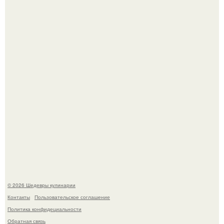
Сын Луи де фюнеса, который выбрал свой путь.
Первый раз я попробовал его, когда приехал в гости к
деду.
© 2026 Шедевры кулинарии
Контакты
Пользовательское соглашение
Политика конфидециальности
Обратная связь