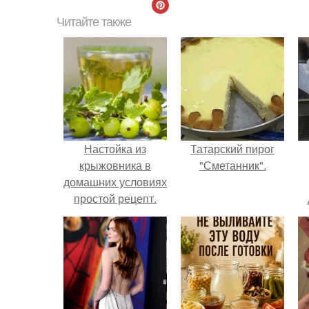
Читайте также
Настойка из
Татарский пирог
крыжовника в
"Сметанник".
домашних условиях
простой рецепт.
Ликёр, вино и
наливка из
крыжовника.