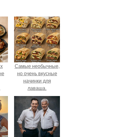
ых
Самые необычные,
не
но очень вкусные
начинки для
а
лаваша.