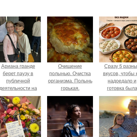
Ариана гранде
Очищение
Сразу 5 разн
берет паузу в
полынью. Очистка
вкусов, чтобы 
публичной
организма. Полынь
надоедало и
деятельности на
горькая.
готовка был
фоне слухов о
проще.
своем здоровье.