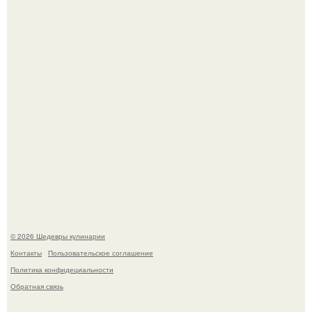
Мария порошина показала повзрослевшую дочь.
Первый раз я попробовал его, когда приехал в гости к
деду.
© 2026 Шедевры кулинарии
Контакты
Пользовательское соглашение
Политика конфидециальности
Обратная связь