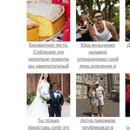
Бисквитное тесто.
Юра музыченко
Д
Соблюдая эти
недавно
нехитрые правила
отпраздновал свой
вы замечательный
день рождения в
бисквит по любому
кругу самых
испечёте.
близких и родных
людей.
Ты только
Артур пирожков
представь себе эту
опубликовал в
с