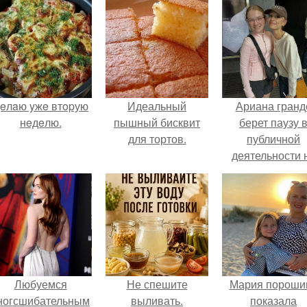
eлaю yжe втopую
Идеальный
Ариана гранд
нeдeлю.
пышный бисквит
берет паузу 
для тортов.
публичной
деятельности 
фоне слухов 
своем здоровь
Любуемся
Не спешите
Мария пороши
ногсшибательным
выливать.
показала