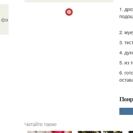
1. др
подош
⇦
2. му
3. те
4. ду
5. из
6. го
остав
Понр
Читайте также