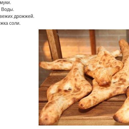
 муки.
. Воды.
 свежих дрожжей.
ожка соли.