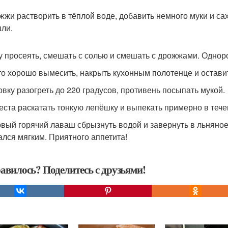
ожжи растворить в тёплой воде, добавить немного муки и сах
ли.
ку просеять, смешать с солью и смешать с дрожжами. Однор
сто хорошо вымесить, накрыть кухонным полотенце и оставит
ховку разогреть до 220 градусов, противень посыпать мукой.
 теста раскатать тонкую лепёшку и выпекать примерно в тече
товый горячий лаваш сбрызнуть водой и завернуть в льняно
ался мягким. Приятного аппетита!
авилось? Поделитесь с друзьями!