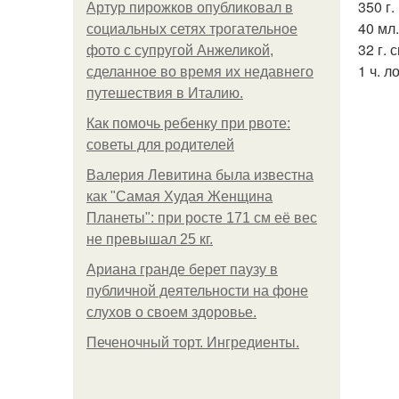
350 г.
Артур пирожков опубликовал в
40 мл
социальных сетях трогательное
32 г.
фото с супругой Анжеликой,
1 ч. л
сделанное во время их недавнего
путешествия в Италию.
Как помочь ребенку при рвоте:
советы для родителей
Валерия Левитина была известна
как "Самая Худая Женщина
Планеты": при росте 171 см её вес
не превышал 25 кг.
Ариана гранде берет паузу в
публичной деятельности на фоне
слухов о своем здоровье.
Печеночный торт. Ингредиенты.