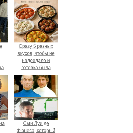
е
Сразу 5 разных
в
вкусов, чтобы не
надоедало и
на
готовка была
о
проще.
е.
на
Сын Луи де
фюнеса, который