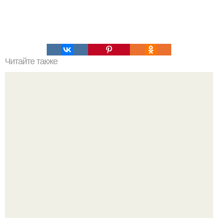
Читайте также
Жаркое с лесными грибами "Русь".