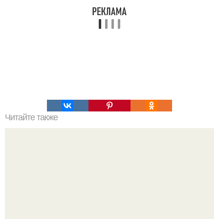
Читайте также
Хлеб цельнозерновой это, какой. Цельнозерновой хлеб.
Настоящий цельнозерновой хлеб очень для здоровья