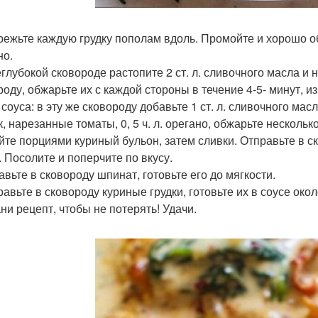
зрежьте каждую грудку пополам вдоль. Промойте и хорошо о
но.
неглубокой сковороде растопите 2 ст. л. сливочного масла и
роду, обжарьте их с каждой стороны в течение 4-5- минут, и
я соуса: в эту же сковороду добавьте 1 ст. л. сливочного м
, нарезанные томаты, 0, 5 ч. л. орегано, обжарьте нескольк
ейте порциями куриный бульон, затем сливки. Отправьте в ск
. Посолите и поперчите по вкусу.
авьте в сковороду шпинат, готовьте его до мягкости.
равьте в сковороду куриные грудки, готовьте их в соусе око
ни рецепт, чтобы не потерять! Удачи.