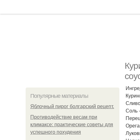
Кур
соу
Ингре
Курины
Популярные материалы
Сливоч
Яблочный пирог болгарский рецепт.
Соль -
Противодействие весам при
Перец 
климаксе: практические советы для
Ореган
успешного похудения
Луков