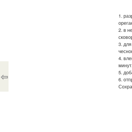
1. ра
орега
2. в 
сково
3. дл
чеснок
4. вл
минут
5. доб
⇦
6. отп
Сохра