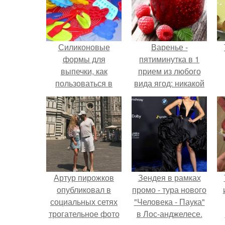
Силиконовые
Варенье -
формы для
пятиминутка в 1
выпечки, как
прием из любого
пользоваться в
вида ягод: никакой
духовке. 9 правил
длительной варки,
использования
все витамины на
силиконовых
месте!
формам для
выпечки.
Артур пирожков
Зендея в рамках
опубликовал в
промо - тура нового
социальных сетях
"Человека - Паука"
трогательное фото
в Лос-анджелесе.