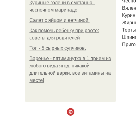
Чеснок
Куриные голени в сметанно -
Вялен
чесночном маринаде.
Курин
Салат с яйцом и ветчиной.
Жирны
Терты
Как помочь ребенку при рвоте:
Шпинат
советы для родителей
Приго
Топ - 5 сырных супчиков.
Варенье - пятиминутка в 1 прием из
любого вида ягод: никакой
длительной варки, все витамины на
месте!