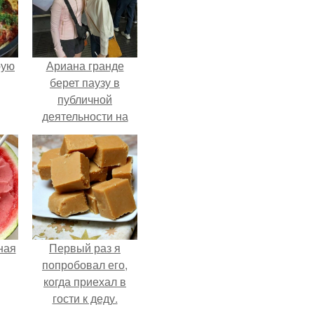
pую
Ариана гранде
берет паузу в
публичной
деятельности на
фоне слухов о
своем здоровье.
ная
Первый раз я
попробовал его,
когда приехал в
гости к деду.