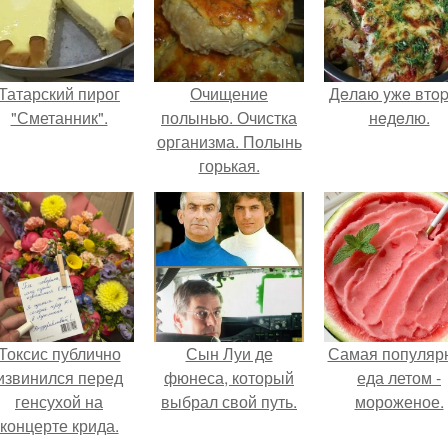
Татарский пирог
Очищение
Дeлaю yжe втo
"Сметанник".
полынью. Очистка
нeдeлю.
организма. Полынь
горькая.
Токсис публично
Сын Луи де
Самая популяр
извинился перед
фюнеса, который
еда летом -
генсухой на
выбрал свой путь.
мороженое.
концерте крида.