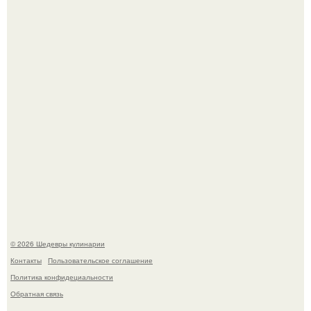
категории "лучшая актриса в драматическом сериале" за
третий сезон "эйфории".
Первый раз я попробовал его, когда приехал в гости к
деду.
© 2026 Шедевры кулинарии
Контакты
Пользовательское соглашение
Политика конфидециальности
Обратная связь