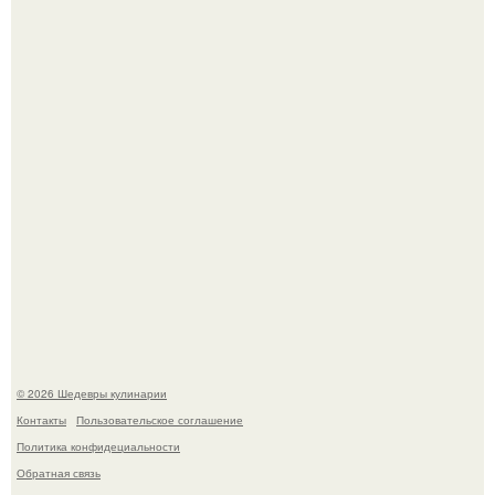
Зендея получила номинацию на премию "Эмми" в
категории "лучшая актриса в драматическом сериале" за
третий сезон "эйфории".
Мария порошина показала повзрослевшую дочь.
© 2026 Шедевры кулинарии
Контакты
Пользовательское соглашение
Политика конфидециальности
Обратная связь