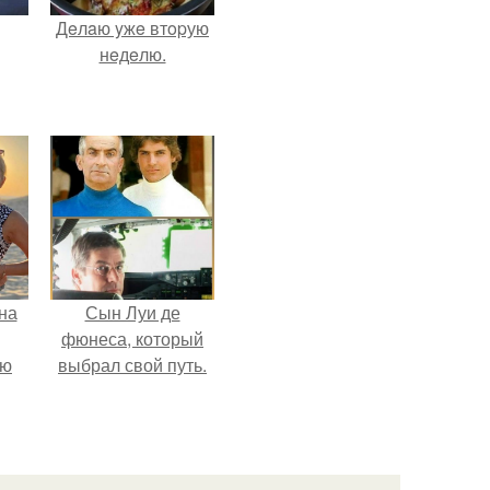
Дeлaю yжe втopую
нeдeлю.
на
Сын Луи де
фюнеса, который
ую
выбрал свой путь.