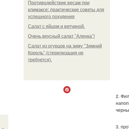
Противодействие весам при
климаксе: практические советы для
успешного похудения
Салат с яйцом и ветчиной.
Очень вкусный салат "Аленка"!
Салат из огурцов на зиму "Зимний
Король" (стерилизация не
требуется).
2. Фи
напоп
черны
3. пр