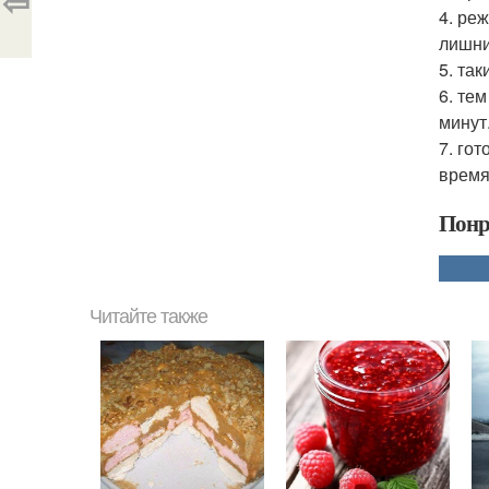
⇦
4. ре
лишни
5. та
6. те
минут
7. го
время
Понр
Читайте также