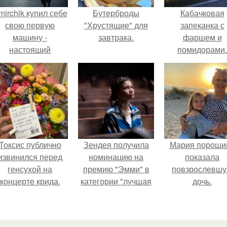
mirchik купил себе
Бутерброды
Кабачковая
свою первую
"Хрустящие" для
запеканка с
машину -
завтрака.
фаршем и
настоящий
помидорами.
втомобиль мечты
для многих
автолюбителей.
Токсис публично
Зендея получила
Мария пороши
извинился перед
номинацию на
показала
генсухой на
премию "Эмми" в
повзрослевш
концерте крида.
категории "лучшая
дочь.
актриса в
драматическом
сериале" за третий