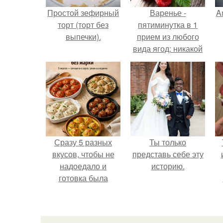
Простой зефирный
Варенье -
A
торт (торт без
пятиминутка в 1
выпечки).
прием из любого
вида ягод: никакой
длительной варки,
а
все витамины на
месте!
Сразу 5 разных
Ты только
вкусов, чтобы не
представь себе эту
надоедало и
историю.
готовка была
проще.