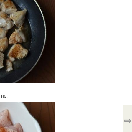
гне.
⇨