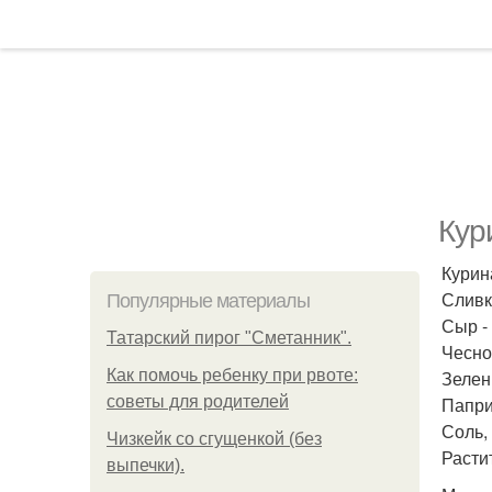
Кур
Курина
Сливки
Популярные материалы
Сыр -
Татарский пирог "Сметанник".
Чеснок
Как помочь ребенку при рвоте:
Зелень
советы для родителей
Паприк
Соль,
Чизкейк со сгущенкой (без
Расти
выпечки).