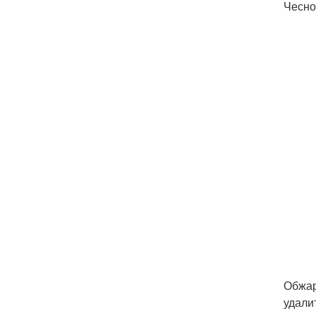
Чесно
Обжар
удали