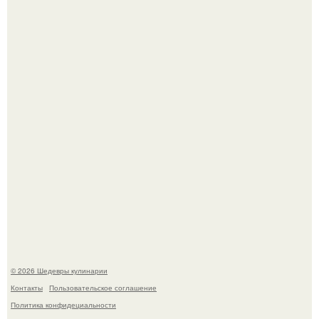
Первый раз я попробовал его, когда приехал в гости к
деду.
Лето - лучшее время для сочных овощей, свежей зелени
и салатов, которые готовятся буквально за несколько
минут.
© 2026 Шедевры кулинарии
Контакты
Пользовательское соглашение
Политика конфидециальности