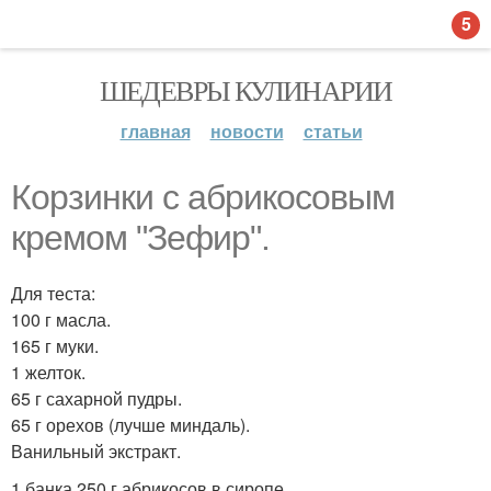
5
ШЕДЕВРЫ КУЛИНАРИИ
главная
новости
статьи
Корзинки с абрикосовым
кремом "Зефир".
Для теста:
100 г масла.
165 г муки.
1 желток.
65 г сахарной пудры.
65 г орехов (лучше миндаль).
Ванильный экстракт.
1 банка 250 г абрикосов в сиропе.