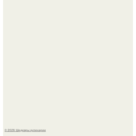
Самая популярная еда летом - мороженое.
Первый раз я попробовал его, когда приехал в гости к
деду.
© 2026 Шедевры кулинарии