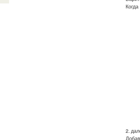
Когда
2. да
Добав