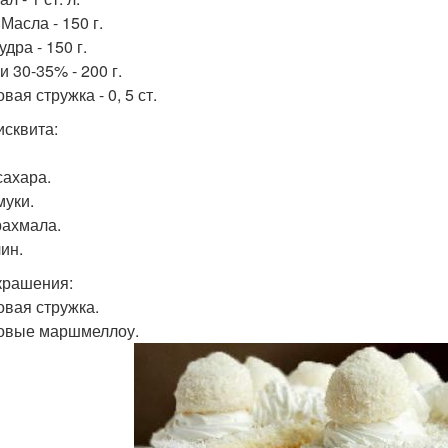
Масла - 150 г.
удра - 150 г.
 30-35% - 200 г.
вая стружка - 0, 5 ст.
исквита:
сахара.
муки.
рахмала.
ин.
крашения:
овая стружка.
овые маршмеллоу.