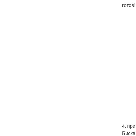
готов
4. пр
Бискв