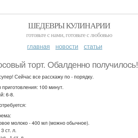
ШЕДЕВРЫ КУЛИНАРИИ
готовьте с нами, готовьте с любовью
главная
новости
статьи
осовый торт. Обалденно получилось!
супер! Сейчас все расскажу по - порядку.
 приготовления: 100 минут.
: 6-8.
отребуется:
рема:
овое молоко - 400 мл (можно обычное).
 3 ст. л.
л - 1 ст. л.