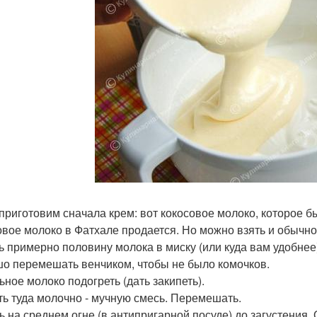
 приготовим сначала крем: вот кокосовое молоко, которое б
овое молоко в Фатхале продается. Но можно взять и обычно
ь примерно половину молока в миску (или куда вам удобнее)
о перемешать венчиком, чтобы не было комочков.
ьное молоко подогреть (дать закипеть).
ть туда молочно - мучную смесь. Перемешать.
ь на среднем огне (в антипригарной посуде) до загустения.