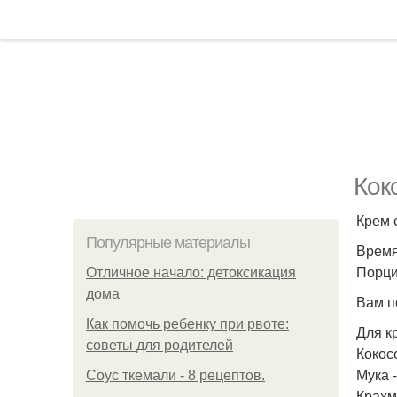
Кок
Крем 
Популярные материалы
Время
Порций
Отличное начало: детоксикация
дома
Вам п
Как помочь ребенку при рвоте:
Для к
советы для родителей
Кокос
Мука -
Соус ткемали - 8 рецептов.
Крахма