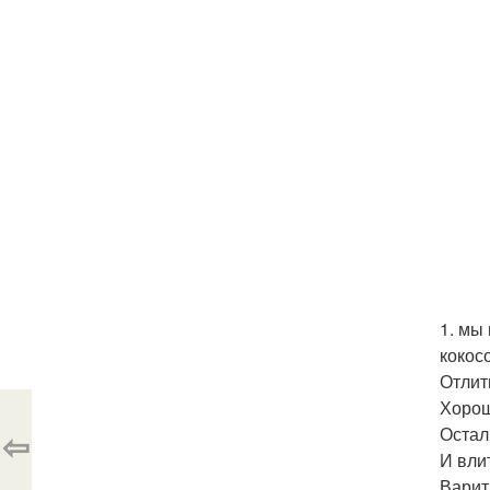
1. мы
кокос
Отлит
Хорош
Остал
⇦
И вли
Варит