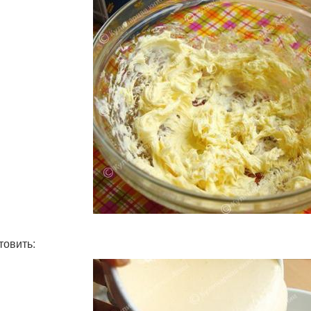
товить: