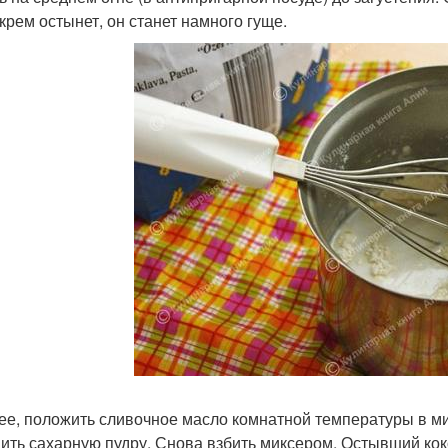
 крем остынет, он станет намного гуще.
лее, положить сливочное масло комнатной температуры в м
ить сахарную пудру. Снова взбить миксером. Остывший кок