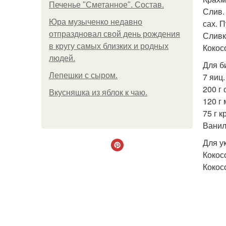
Печенье "Сметанное". Состав.
Слив. 
Юра музыченко недавно
сах. П
отпраздновал свой день рождения
Сливки
в кругу самых близких и родных
Кокосо
людей.
Для б
Лепешки с сыром.
7 яиц.
200 г 
Вкусняшка из яблок к чаю.
120 г 
75 г к
Ванил
Для у
Кокос
Кокос