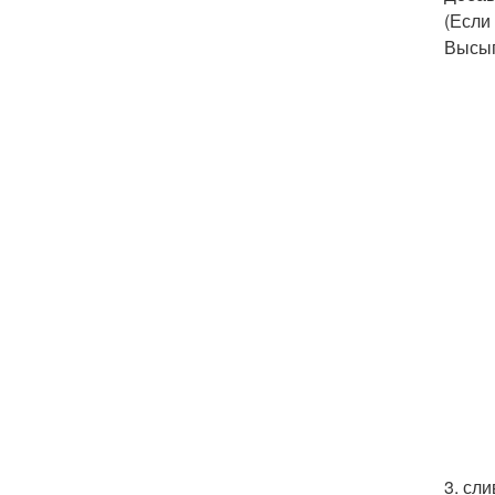
(Если
Высып
3. сл