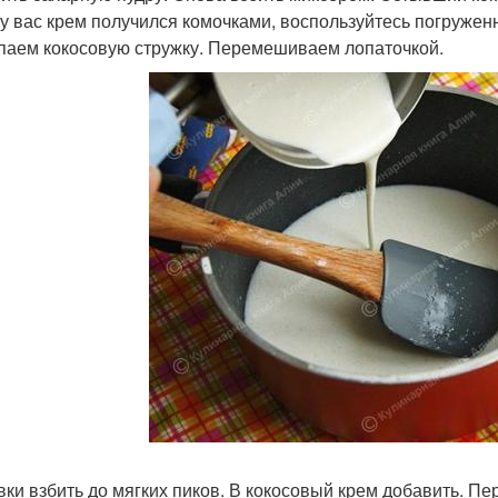
 у вас крем получился комочками, воспользуйтесь погруже
аем кокосовую стружку. Перемешиваем лопаточкой.
ивки взбить до мягких пиков. В кокосовый крем добавить. 