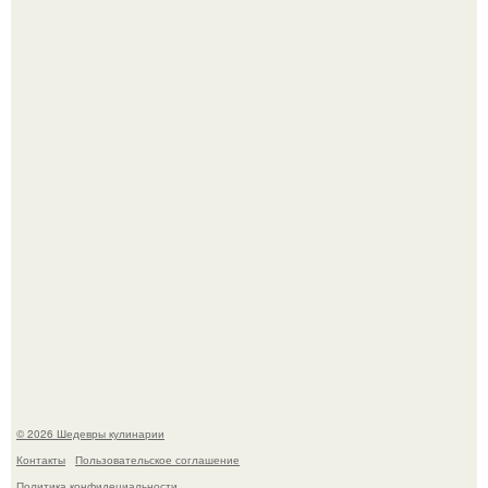
Токсис публично извинился перед генсухой на концерте
крида.
Зендея получила номинацию на премию "Эмми" в
категории "лучшая актриса в драматическом сериале" за
третий сезон "эйфории".
© 2026 Шедевры кулинарии
Контакты
Пользовательское соглашение
Политика конфидециальности