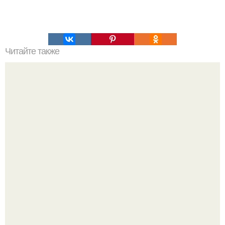
Читайте также
Топ - 10 обалденно вкусных, но простых запеканок?