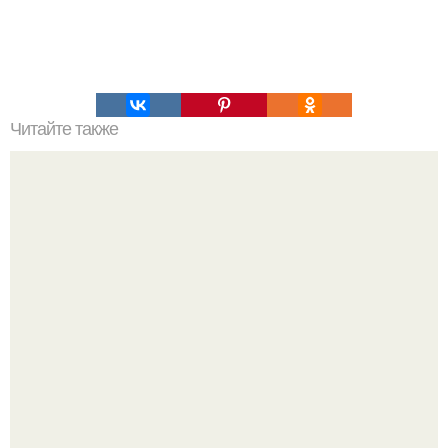
Читайте также
ЛАВАШ на мангале с сыром. Закуски для пикника: топ - 3
рецепта из лаваша на мангале на любой вкус.