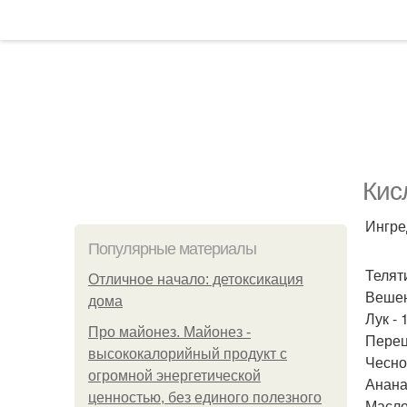
Кис
Ингре
Популярные материалы
Теляти
Отличное начало: детоксикация
Вешенк
дома
Лук - 
Про майонез. Майонез -
Перец
высококалорийный продукт с
Чеснок
огромной энергетической
Анана
ценностью, без единого полезного
Масло