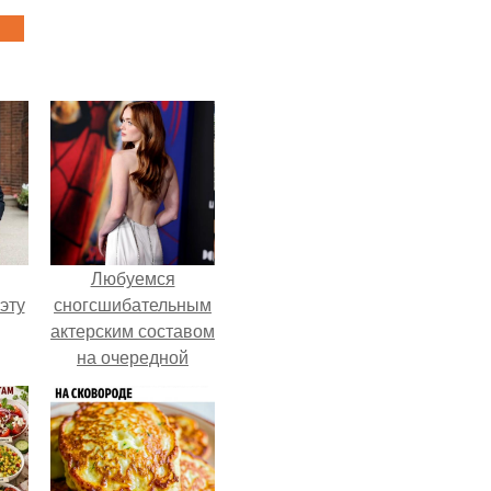
Любуемся
эту
сногсшибательным
актерским составом
на очередной
премьере нового
человека - паука.