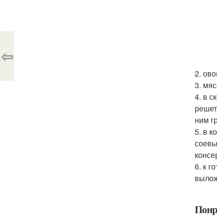
⇦
2. ов
3. мя
4. в 
решет
ним г
5. в 
соевы
консе
6. к 
вылож
Понр