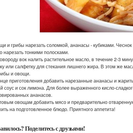
ощи и грибы нарезать соломкой, ананасы - кубиками. Чеснок 
со нарезать тонкими полосками.
сковороду вок налить растительное масло, в течение 2-3 мин
ку или салфетку для стекания лишнего жира. В этом же мас
рибы и овощи.
конце приготовления добавить нарезанные ананасы и жарит
й соус и сок лимона. Для более выраженного кисло-сладког
рвированных ананасов.
готовым овощам добавить мясо и предварительно отваренну
ить на подготовленное блюдо. Приятного аппетита!
авилось? Поделитесь с друзьями!