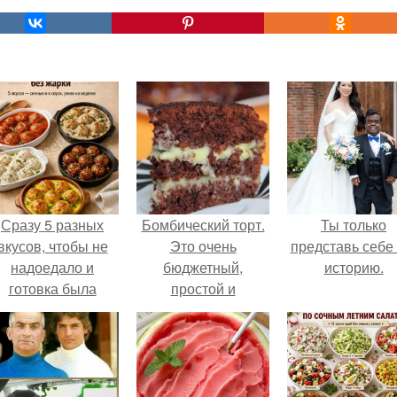
Сразу 5 разных
Бомбический торт.
Ты только
вкусов, чтобы не
Это очень
представь себе 
надоедало и
бюджетный,
историю.
готовка была
простой и
проще.
потрясающе
вкусный
американский
"Сумасшедший"
пирог, о котором