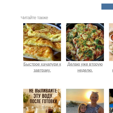
Читайте также
Быстрое хачапури к
Дeлaю yжe втopую
завтраку.
нeдeлю.