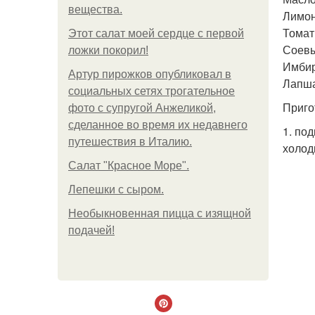
вещества.
Лимон 
Томатн
Этот салат моей сердце с первой
Соевый
ложки покорил!
Имбирь
Артур пирожков опубликовал в
Лапша 
социальных сетях трогательное
Приго
фото с супругой Анжеликой,
сделанное во время их недавнего
1. по
путешествия в Италию.
холод
Салат "Красное Море".
Лепешки с сыром.
Необыкновенная пицца с изящной
подачей!