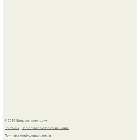
Не спешите выливать.
Сын Луи де фюнеса, который выбрал свой путь.
© 2026 Шедевры кулинарии
Контакты
Пользовательское соглашение
Политика конфидециальности