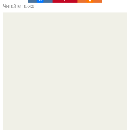
Читайте также
Салат, который не надо варить. Салат, который не
нужно варить.
Аня Тейлор - Джой провела детство и юность,
перемещаясь между двумя совершенно разными