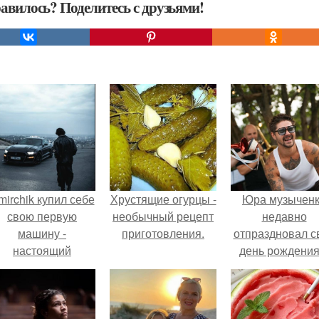
авилось? Поделитесь с друзьями!
mirchik купил себе
Хрустящие огурцы -
Юра музычен
свою первую
необычный рецепт
недавно
машину -
приготовления.
отпраздновал с
настоящий
день рождения
втомобиль мечты
кругу самых
для многих
близких и родн
автолюбителей.
людей.