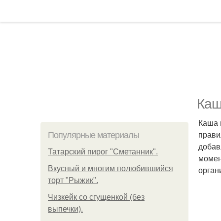
Каш
Каша 
прави
Популярные материалы
добав
Татарский пирог "Сметанник".
момен
Вкусный и многим полюбившийся
орган
торт "Рыжик".
Чизкейк со сгущенкой (без
выпечки).