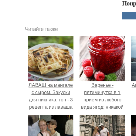
Понр
Читайте также
ЛАВАШ на мангале
Варенье -
A
с сыром. Закуски
пятиминутка в 1
для пикника: топ - 3
прием из любого
рецепта из лаваша
вида ягод: никакой
на мангале на
длительной варки,
а
любой вкус.
все витамины на
месте!