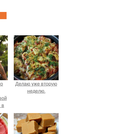
ко
Дeлaю yжe втopую
нeдeлю.
вой
 в
ых