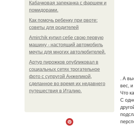
Кабачковая запеканка с фаршем и
помидорами.
Как помочь ребенку при рвоте:
советы для родителей
Amirchik купил себе свою первую
машину - настоящий автомобиль
мечты для многих автолюбителей.
Артур пирожков опубликовал в
социальных сетях трогательное
фото с супругой Анжеликой,
. А в
сделанное во время их недавнего
вес, 
путешествия в Италию.
Что к
С одн
друго
подсл
персп