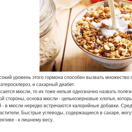
ысокий уровень этого гормона способен вызвать множество 
и атеросклероз, и сахарный диабет.
асается мюсли, то их тоже нельзя однозначно назвать полез
ой стороны, основа мюсли - цельнозерновые хлопья, котор
й - в мюсли нередко встречаются калорийные добавки. Сре
астители. Быстрые углеводы, содержащиеся в сахаре, могу
ективе - к лишнему весу.