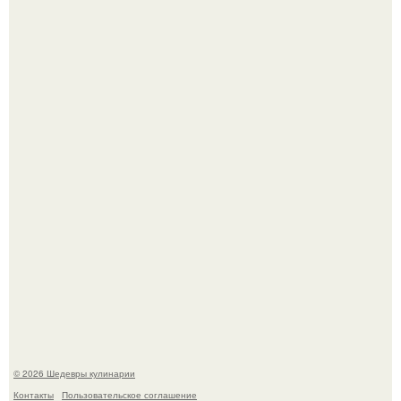
Мария порошина показала повзрослевшую дочь.
Сын Луи де фюнеса, который выбрал свой путь.
© 2026 Шедевры кулинарии
Контакты
Пользовательское соглашение