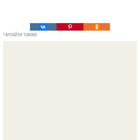
Читайте также
Заварное тесто шаг за шагом.