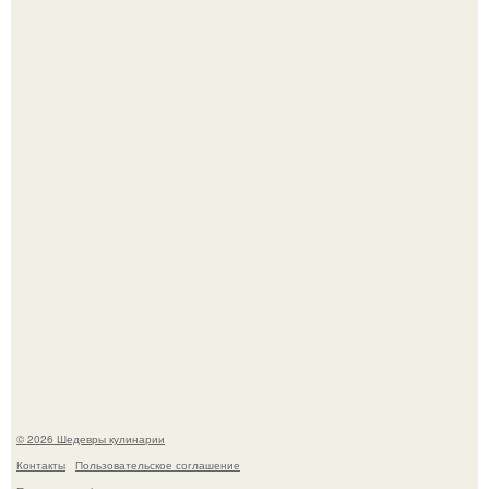
Первый раз я попробовал его, когда приехал в гости к
деду.
Этот рецепт с первого раза даже у новичков получается.
© 2026 Шедевры кулинарии
Контакты
Пользовательское соглашение