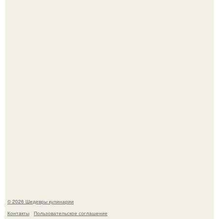
Сын Луи де фюнеса, который выбрал свой путь.
Этот рецепт с первого раза даже у новичков получается.
© 2026 Шедевры кулинарии
Контакты
Пользовательское соглашение