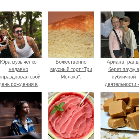
Юра музыченко
Божественно
Ариана гранд
недавно
вкусный торт "Три
берет паузу 
тпраздновал свой
Молока".
публичной
день рождения в
деятельности 
кругу самых
фоне слухов 
близких и родных
своем здоровь
людей.