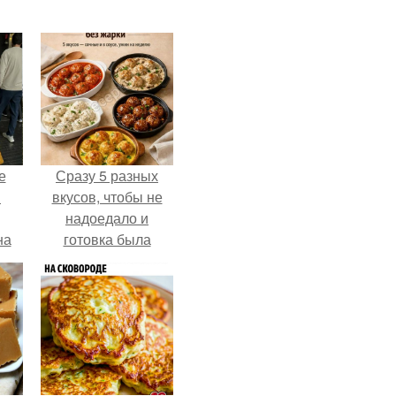
е
Сразу 5 разных
в
вкусов, чтобы не
надоедало и
на
готовка была
о
проще.
е.