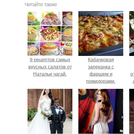
Читайте также
9 рецептов самых
Кабачковая
вкусных салатов от
запеканка с
Натальи чагай.
фаршем и
о
помидорами.