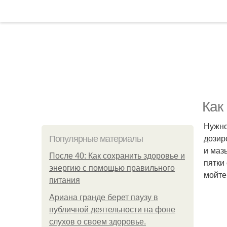
Как
Нужно 
дозир
Популярные материалы
и маз
После 40: Как сохранить здоровье и
пятки
энергию с помощью правильного
мойте
питания
Ариана гранде берет паузу в
публичной деятельности на фоне
слухов о своем здоровье.