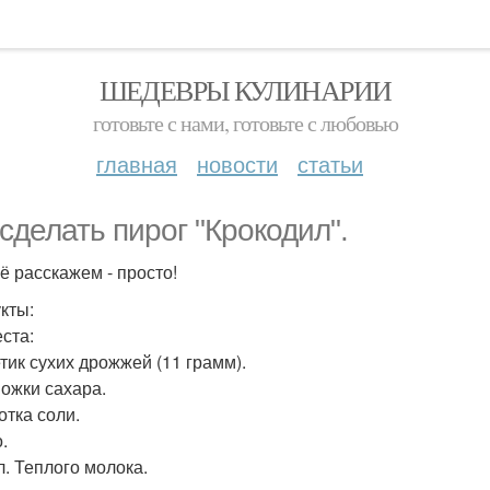
ШЕДЕВРЫ КУЛИНАРИИ
готовьте с нами, готовьте с любовью
главная
новости
статьи
 сделать пирог "Крокодил".
ё расскажем - просто!
кты:
еста:
етик сухих дрожжей (11 грамм).
Ложки сахара.
отка соли.
.
л. Теплого молока.