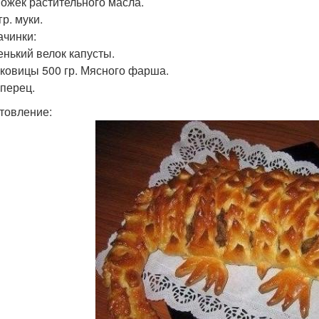
 Ложек растительного масла.
гр. муки.
ачинки:
енький велок капусты.
уковицы 500 гр. Мясного фарша.
 перец.
товление: