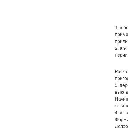
1. в 
приме
прили
2. а 
перчи
Раска
приго
3. пе
выкла
Начин
остав
4. из 
Форми
Делае