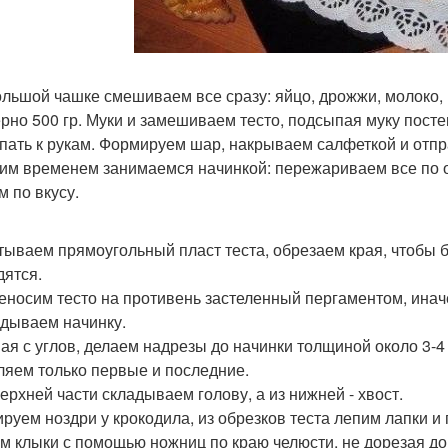
большой чашке смешиваем все сразу: яйцо, дрожжи, молоко,
рно 500 гр. Муки и замешиваем тесто, подсыпая муку постеп
пать к рукам. Формируем шар, накрываем салфеткой и отпр
этим временем занимаемся начинкой: пережариваем все по о
м по вкусу.
тываем прямоугольный пласт теста, обрезаем края, чтобы б
дятся.
реносим тесто на противень застеленный пергаментом, иначе
дываем начинку.
ая с углов, делаем надрезы до начинки толщиной около 3-4
ляем только первые и последние.
верхней части складываем голову, а из нижней - хвост.
руем ноздри у крокодила, из обрезков теста лепим лапки и г
м клыки с помощью ножниц по краю челюсти, не дорезая до