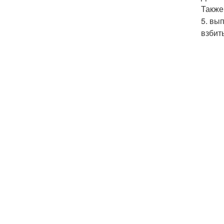
Также
5. вы
взбит