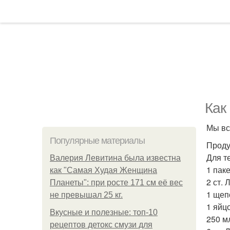
Как
Мы вс
Популярные материалы
Проду
Для т
Валерия Левитина была известна
1 пак
как "Самая Худая Женщина
2 ст. 
Планеты": при росте 171 см её вес
1 щеп
не превышал 25 кг.
1 яйцо
Вкусные и полезные: топ-10
250 м
рецептов детокс смузи для