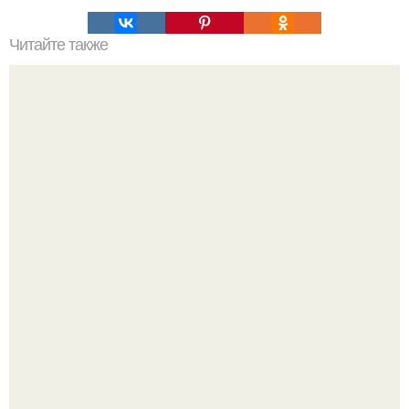
Читайте также
Топ - 9 аппетитных и быстрых пирогов к ужину?
Юра музыченко недавно отпраздновал свой день