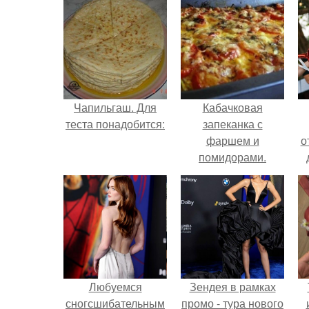
Чапильгаш. Для
Кабачковая
теста понадобится:
запеканка с
фаршем и
о
помидорами.
Любуемся
Зендея в рамках
сногсшибательным
промо - тура нового