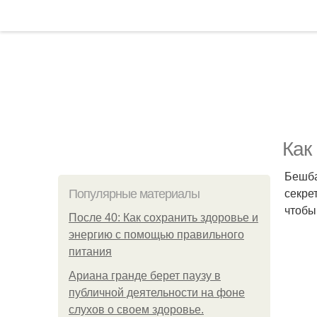
Как
Бешба
секре
Популярные материалы
чтобы
После 40: Как сохранить здоровье и
энергию с помощью правильного
питания
Ариана гранде берет паузу в
публичной деятельности на фоне
слухов о своем здоровье.