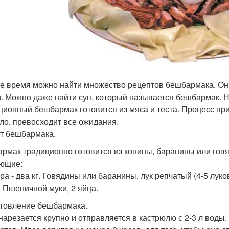
е время можно найти множество рецептов бешбармака. Он г
. Можно даже найти суп, который называется бешбармак. Н
ционный бешбармак готовится из мяса и теста. Процесс приг
ло, превосходит все ожидания.
т бешбармака.
рмак традиционно готовится из конины, баранины или гов
ющие:
ра - два кг. Говядины или баранины, лук репчатый (4-5 луко
г. Пшеничной муки, 2 яйца.
товление бешбармака.
нарезается крупно и отправляется в кастрюлю с 2-3 л воды.