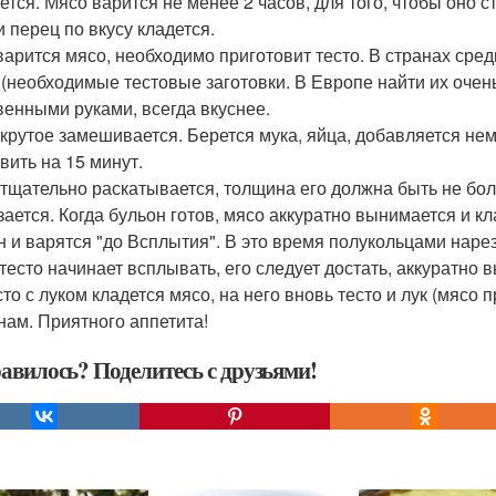
ется. Мясо варится не менее 2 часов, для того, чтобы оно 
и перец по вкусу кладется.
варится мясо, необходимо приготовит тесто. В странах сре
 (необходимые тестовые заготовки. В Европе найти их очень
венными руками, всегда вкуснее.
 крутое замешивается. Берется мука, яйца, добавляется не
вить на 15 минут.
 тщательно раскатывается, толщина его должна быть не бол
зается. Когда бульон готов, мясо аккуратно вынимается и к
н и варятся "до Всплытия". В это время полукольцами нарез
 тесто начинает всплывать, его следует достать, аккуратно 
сто с луком кладется мясо, на него вновь тесто и лук (мясо
нам. Приятного аппетита!
авилось? Поделитесь с друзьями!