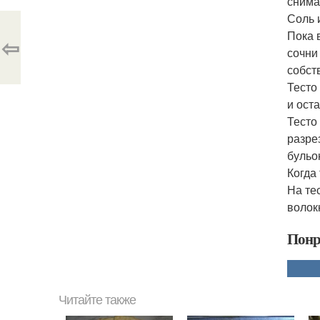
снима
Соль 
Пока 
⇦
сочни
собст
Тесто
и оста
Тесто
разре
бульо
Когда
На те
волок
Понр
Читайте также