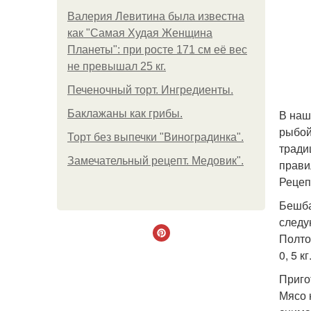
Валерия Левитина была известна
как "Самая Худая Женщина
Планеты": при росте 171 см её вес
не превышал 25 кг.
Печеночный торт. Ингредиенты.
В наш
Баклажаны как грибы.
рыбой
Торт без выпечки "Виноградинка".
тради
Замечательный рецепт. Медовик".
прави
Рецеп
Бешба
следу
Полто
0, 5 к
Приго
Мясо 