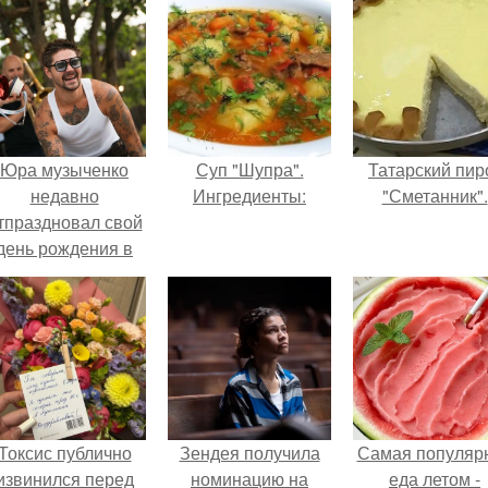
Юра музыченко
Суп "Шупра".
Татарский пир
недавно
Ингредиенты:
"Сметанник".
тпраздновал свой
день рождения в
кругу самых
близких и родных
людей.
Токсис публично
Зендея получила
Самая популяр
извинился перед
номинацию на
еда летом -