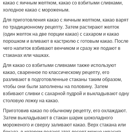
какао с яичным желтком, какао со взбитыми сливками,
холодное какао с мороженым.
Для приготовления какао с яичным желтком, какао варят
по традиционному рецепту. Затем растирают желток
(один желток на две порции какао) с сахаром и какао
порошком и вливают в кастрюлю с готовым какао. После
чего напиток взбивают венчиком и сразу же подают в
стаканах или чашках.
Для какао со взбитыми сливками также используют
какао, сваренное по классическому рецепту, его
разливают в подготовленные стаканы таким образом,
чтобы они были заполнены на половину. Затем
взбивают сливки с сахарной пудрой и выкладывают одну
столовую ложку на какао.
Приготовив какао по обычному рецепту, его охлаждают.
Затем выкладывают в стакан шарик шоколадного
мороженого и сверху заливают какао. Верх стакана или
бокала, в котором подают этот десерт можно украсить