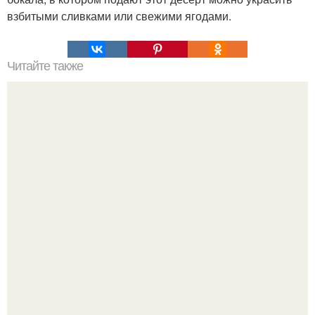
взбитыми сливками или свежими ягодами.
Читайте также
Пирог "Удача" - вполне оправдывает свое название -
неизменно получается удачным!