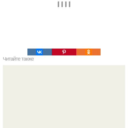
Читайте также
Всем привет! Ищу вегетарианцев, веганов, сыроедов и
вообще всех тех, кто интересуется правильным
питанием и здоровым образом жизни.